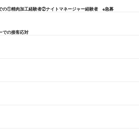
での①精肉加工経験者②ナイトマネージャー経験者 ※急募
ーでの接客応対