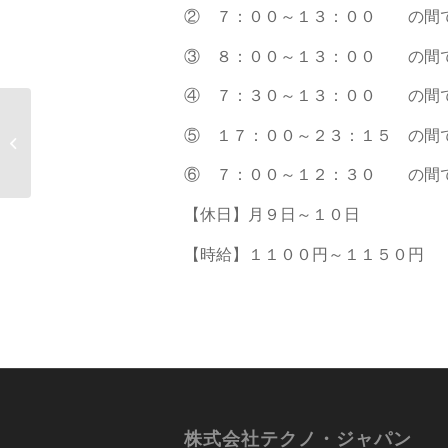
② ７：００～１３：００ の間
③ ８：００～１３：００ の間
④ ７：３０～１３：００ の間
【大分市】工場内での
⑤ １７：００～２３：１５ の間
車のヘッドライト部品
の検査作業
⑥ ７：００～１２：３０ の間
【休日】月９日～１０日
【時給】１１００円～１１５０円
株式会社テクノ・ジャパン